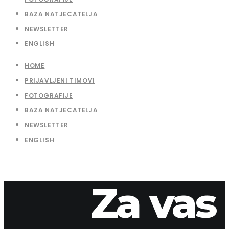
BAZA NATJECATELJA
NEWSLETTER
ENGLISH
HOME
PRIJAVLJENI TIMOVI
FOTOGRAFIJE
BAZA NATJECATELJA
NEWSLETTER
ENGLISH
Za vas
12. travnja 2026.
apaliska
2016-27-2