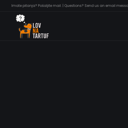
Imate pitanja? Pošaljite mail. | Questions? Send us an email mess
joker@piktogram42.hr