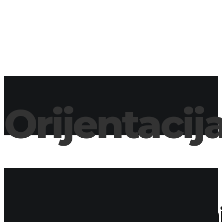
PRIJAVLJENI TIMOVI
FOTOGRAFIJE
BAZA NATJECATELJA
NEWSLETTER
ENGLISH
Orijentacij
DISCIPLINA
Kompas u ruke! Bez nj