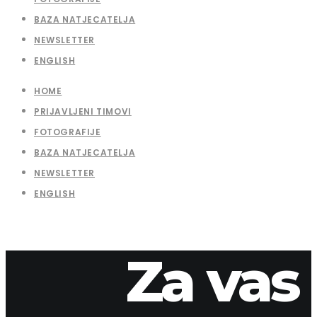
BAZA NATJECATELJA
NEWSLETTER
ENGLISH
HOME
PRIJAVLJENI TIMOVI
FOTOGRAFIJE
BAZA NATJECATELJA
NEWSLETTER
ENGLISH
Za vas
15. travnja 2026.
apaliska
10-36-2