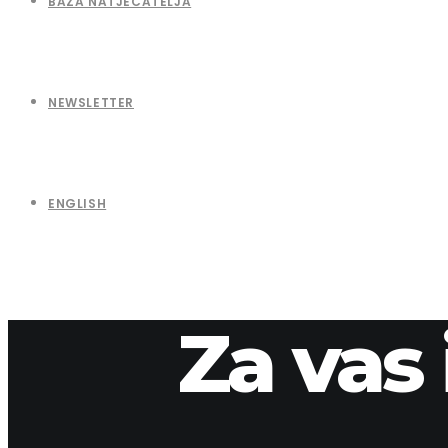
BAZA NATJECATELJA
NEWSLETTER
ENGLISH
Za vas 
15. travnja 2026.
apaliska
12-17-2