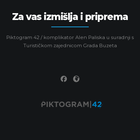
Za vas izmišlja i priprema
Piktogram 42 / komplikator Alen Paliska u suradnji s
Turističkom zajednicom Grada Buzeta