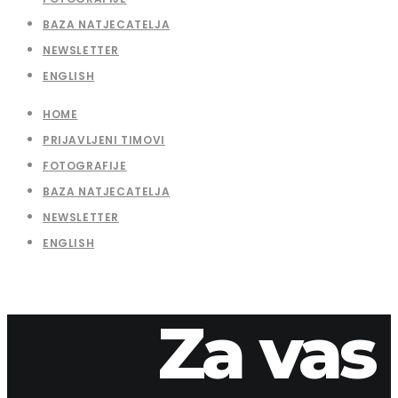
BAZA NATJECATELJA
NEWSLETTER
ENGLISH
HOME
PRIJAVLJENI TIMOVI
FOTOGRAFIJE
BAZA NATJECATELJA
NEWSLETTER
ENGLISH
Za vas
15. travnja 2026.
apaliska
12-52-1