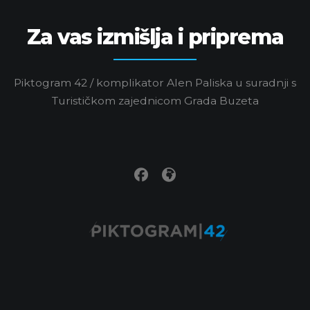
Za vas izmišlja i priprema
Piktogram 42 / komplikator Alen Paliska u suradnji s
Turističkom zajednicom Grada Buzeta