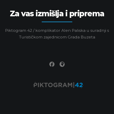
Za vas izmišlja i priprema
Piktogram 42 / komplikator Alen Paliska u suradnji s
Turističkom zajednicom Grada Buzeta