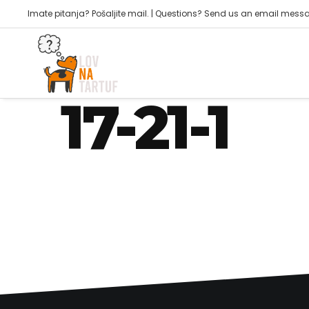
Imate pitanja? Pošaljite mail. | Questions? Send us an email mess
joker@piktogram42.hr
17-21-1