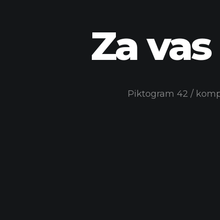
Za vas 
Piktogram 42 / kompl