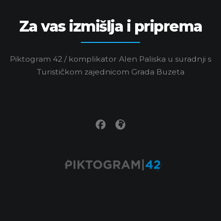
Za vas izmišlja i priprema
Piktogram 42 / komplikator Alen Paliska u suradnji s
Turističkom zajednicom Grada Buzeta