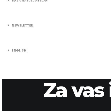
BAZA NATJECATELJA
NEWSLETTER
ENGLISH
Za vas 
9. travnja 2026.
apaliska
2013-7-2