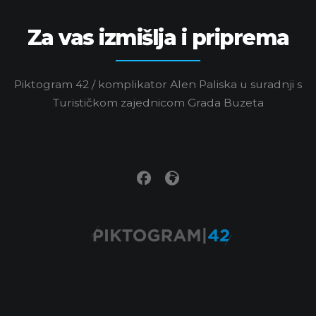
Za vas izmišlja i priprema
Piktogram 42 / komplikator Alen Paliska u suradnji s
Turističkom zajednicom Grada Buzeta