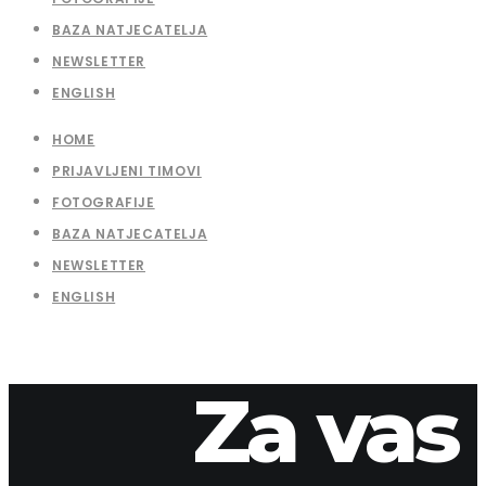
BAZA NATJECATELJA
NEWSLETTER
ENGLISH
HOME
PRIJAVLJENI TIMOVI
FOTOGRAFIJE
BAZA NATJECATELJA
NEWSLETTER
ENGLISH
Za vas
13. travnja 2026.
apaliska
2015-35-1