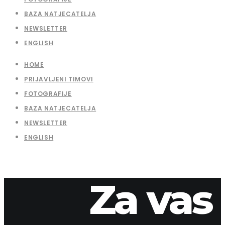
BAZA NATJECATELJA
NEWSLETTER
ENGLISH
HOME
PRIJAVLJENI TIMOVI
FOTOGRAFIJE
BAZA NATJECATELJA
NEWSLETTER
ENGLISH
Za vas
13. travnja 2026.
apaliska
2015-43-2