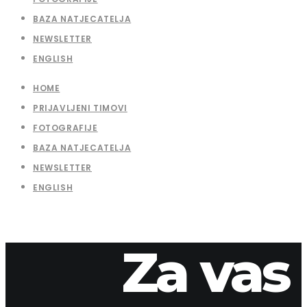
BAZA NATJECATELJA
NEWSLETTER
ENGLISH
HOME
PRIJAVLJENI TIMOVI
FOTOGRAFIJE
BAZA NATJECATELJA
NEWSLETTER
ENGLISH
Za vas
12. travnja 2026.
apaliska
2016-15-1