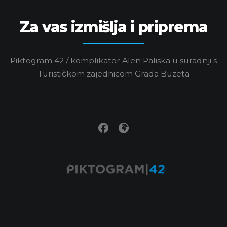
Za vas izmišlja i priprema
Piktogram 42 / komplikator Alen Paliska u suradnji s
Turističkom zajednicom Grada Buzeta