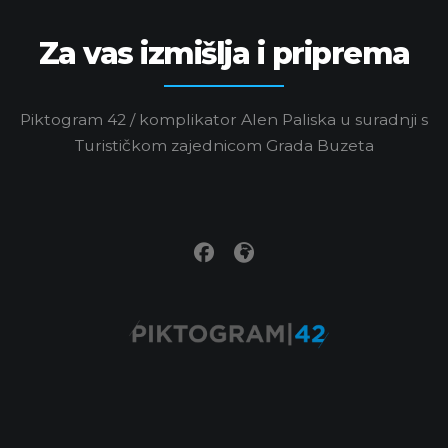
Za vas izmišlja i priprema
Piktogram 42 / komplikator Alen Paliska u suradnji s
Turističkom zajednicom Grada Buzeta