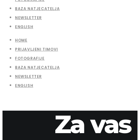
BAZA NATJECATELJA
NEWSLETTER
ENGLISH
HOME
PRIJAVLJENI TIMOVI
FOTOGRAFIJE
BAZA NATJECATELJA
NEWSLETTER
ENGLISH
Za vas
8. travnja 2026.
apaliska
2018-28-1