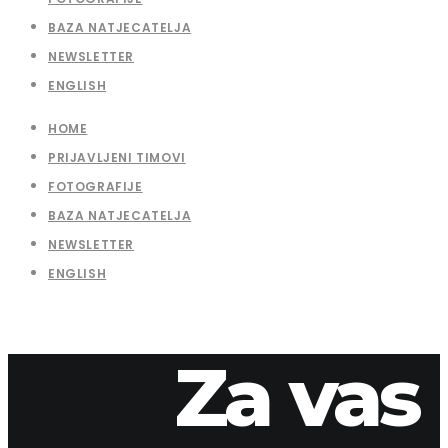
BAZA NATJECATELJA
NEWSLETTER
ENGLISH
HOME
PRIJAVLJENI TIMOVI
FOTOGRAFIJE
BAZA NATJECATELJA
NEWSLETTER
ENGLISH
Za vas
8. travnja 2026.
apaliska
2019-11-1