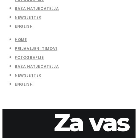
BAZA NATJECATELJA
NEWSLETTER
ENGLISH
HOME
PRIJAVLJENI TIMOVI
FOTOGRAFIJE
BAZA NATJECATELJA
NEWSLETTER
ENGLISH
Za vas
8. travnja 2026.
apaliska
2019-7-1