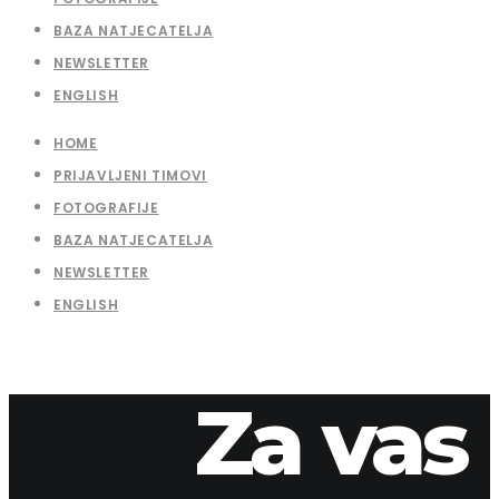
BAZA NATJECATELJA
NEWSLETTER
ENGLISH
HOME
PRIJAVLJENI TIMOVI
FOTOGRAFIJE
BAZA NATJECATELJA
NEWSLETTER
ENGLISH
Za vas
7. travnja 2026.
apaliska
2025-59-1