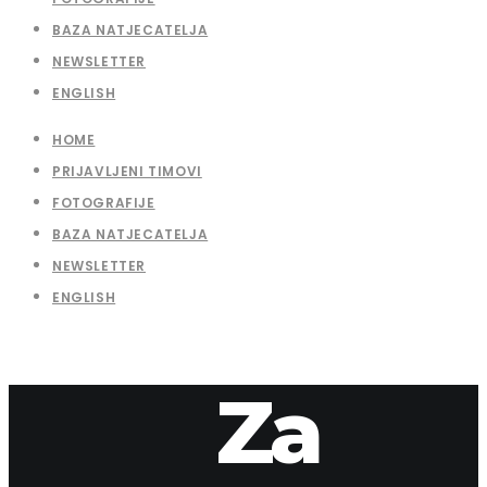
BAZA NATJECATELJA
NEWSLETTER
ENGLISH
HOME
PRIJAVLJENI TIMOVI
FOTOGRAFIJE
BAZA NATJECATELJA
NEWSLETTER
ENGLISH
Za
7. travnja 2026.
apaliska
2025 – Valter Foški