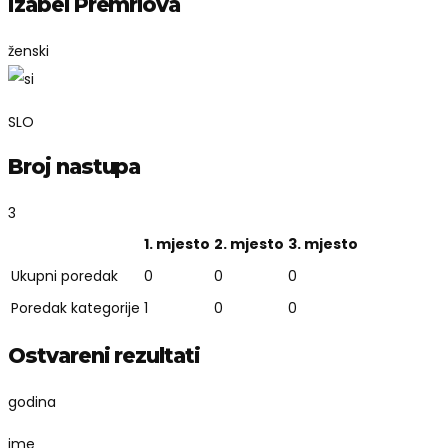
Izabel Premrlova
ženski
SLO
Broj nastupa
3
1. mjesto
2. mjesto
3. mjesto
Ukupni poredak
0
0
0
Poredak kategorije
1
0
0
Ostvareni rezultati
godina
ime