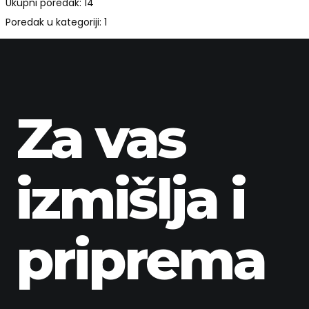
Ukupni poredak: 14
Poredak u kategoriji: 1
Za vas
izmišlja i
priprema