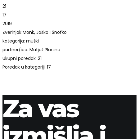
21
17
2019
Zverinjak Monk, Joško i Šnofko
kategorija: muški
partner/ica: Matjaž Planinc
Ukupni poredak: 21
Poredak u kategoriji: 17
Za vas
izmišlja i