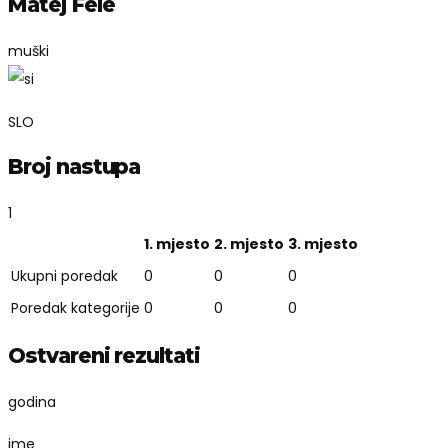
Matej Fele
muški
SLO
Broj nastupa
1
1. mjesto
2. mjesto
3. mjesto
Ukupni poredak
0
0
0
Poredak kategorije
0
0
0
Ostvareni rezultati
godina
ime