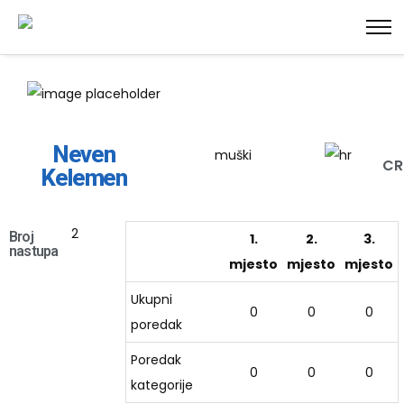
Neven
muški
C
Kelemen
2
Broj
1.
2.
3.
nastupa
mjesto
mjesto
mjesto
Ukupni
0
0
0
poredak
Poredak
0
0
0
kategorije