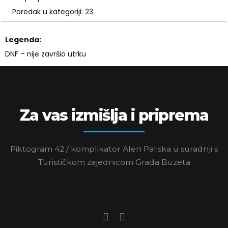
Poredak u kategoriji: 23
Legenda:
DNF – nije završio utrku
Za vas izmišlja i priprema
Piktogram 42 / komplikator Alen Paliska u suradnji s
Turističkom zajednicom Grada Buzeta