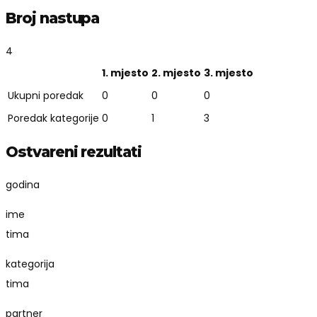
Broj nastupa
4
1. mjesto
2. mjesto
3. mjesto
Ukupni poredak
0
0
0
Poredak kategorije
0
1
3
Ostvareni rezultati
godina
ime
tima
kategorija
tima
partner