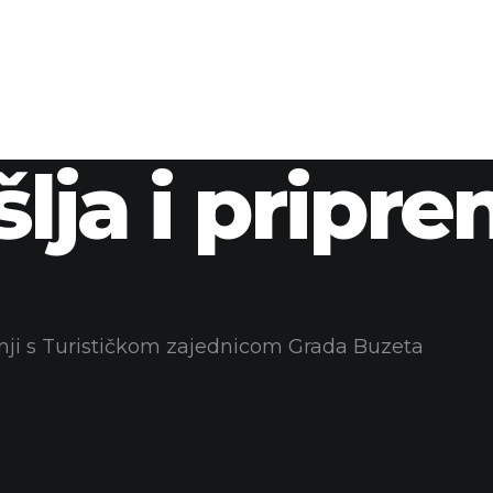
šlja i pripr
dnji s Turističkom zajednicom Grada Buzeta