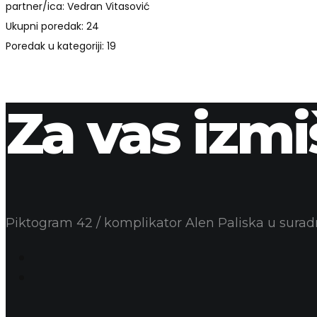
partner/ica: Vedran Vitasović
Ukupni poredak: 24
Poredak u kategoriji: 19
Za vas izmi
Piktogram 42 / komplikator Alen Paliska u sura