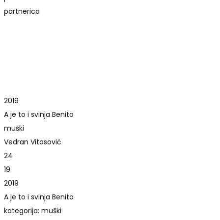
partnerica
2019
A je to i svinja Benito
muški
Vedran Vitasović
24
19
2019
A je to i svinja Benito
kategorija: muški