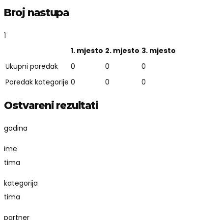
Broj nastupa
1
1. mjesto
2. mjesto
3. mjesto
Ukupni poredak
0
0
0
Poredak kategorije
0
0
0
Ostvareni rezultati
godina
ime
tima
kategorija
tima
partner