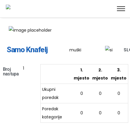
Samo Knafelj
SL
muški
1
Broj
1.
2.
3.
nastupa
mjesto
mjesto
mjesto
Ukupni
0
0
0
poredak
Poredak
0
0
0
kategorije