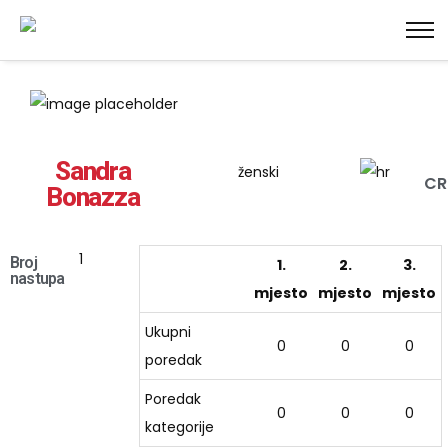
Sandra
ženski
C
Bonazza
1
Broj
1.
2.
3.
nastupa
mjesto
mjesto
mjesto
Ukupni
0
0
0
poredak
Poredak
0
0
0
kategorije