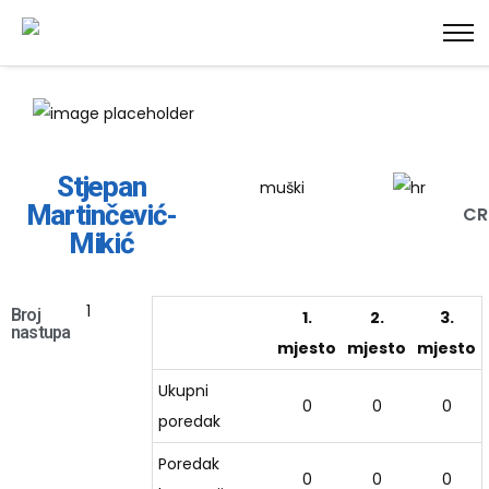
Stjepan
muški
Martinčević-
C
Mikić
1
Broj
1.
2.
3.
nastupa
mjesto
mjesto
mjesto
Ukupni
0
0
0
poredak
Poredak
0
0
0